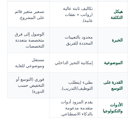
تكاليف ثابتة عالية
هيكل
تسعير متغير قائم
(رواتب + نفقات
التكلفة
على المشروع.
عامة).
الوصول إلى فرق
محدود بالتعيينات
الخبرة
متخصصة متعددة
المحددة للفريق
التخصصات
مستقل
الموضوعية
إمكانية التحيز الداخلي
وموضوعي للغاية
فوري (التوسع أو
القدرة على
بطيء (يتطلب
التخفيض حسب
التوسع
التوظيف/التدريب).
الدورة)
يقدم المزود أدوات
الأدوات
متقدمة مدعومة
والتكنولوجيا
بالذكاء الاصطناعي.